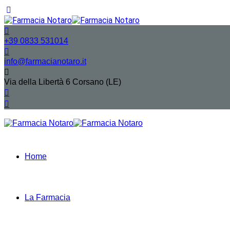
+39 0833 531014
info@farmacianotaro.it
Via della Libertà 6 Corsano (LE)
Home
La Farmacia