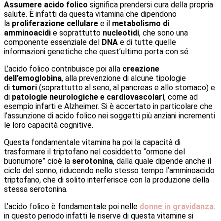
Assumere acido folico
significa prendersi cura della propria
salute. È infatti da questa vitamina che dipendono
la
proliferazione cellulare
e il
metabolismo di
amminoacidi
e soprattutto
nucleotidi
, che sono una
componente essenziale del
DNA
e di tutte quelle
informazioni genetiche che quest’ultimo porta con sé.
L’acido folico contribuisce poi alla
creazione
dell’emoglobina
, alla prevenzione di alcune tipologie
di
tumori
(soprattutto al seno, al pancreas e allo stomaco) e
di
patologie neurologiche e cardiovascolari
, come ad
esempio infarti e Alzheimer. Si è accertato in particolare che
l’assunzione di acido folico nei soggetti più anziani incrementi
le loro capacità cognitive.
Questa fondamentale vitamina ha poi la capacità di
trasformare il triptofano nel cosiddetto “ormone del
buonumore” cioè la
serotonina
, dalla quale dipende anche il
ciclo del sonno, riducendo nello stesso tempo l’amminoacido
triptofano, che di solito interferisce con la produzione della
stessa serotonina.
L’acido folico è fondamentale poi nelle
donne in
gravidanza
:
in questo periodo infatti le riserve di questa vitamine si