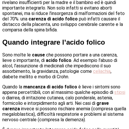
rivelano insufficienti per la madre e il bambino ed è quindi
importante integrarlo. Non solo infatti si evitano aborti
spontanei, ma si riduce l’insorgenza di malformazioni del feto
del 70%: una
carenza di acido folico
può infatti causare il
distacco della placenta, uno sviluppo cerebrale carente e la
comparsa della spina bifida.
Quando integrare l’acido folico
Sono molte le
cause
che possono portare a una carenza,
lieve o importante, di
acido folico
. Ad esempio l’abuso di
alcol, l’assunzione di medicinali che impediscono il suo
assorbimento, la gravidanza, patologie come
celiachia
,
diabete mellito e morbo di Crohn.
Quando la
mancanza di acido folico
è lieve i sintomi sono
appena percettibili, con al massimo qualche episodio di
stipsi
o diarrea, di irritazione cutanea, calo ponderale, astenia,
formicolio e intorpidimento agli arti. Nei casi di
grave
carenza
invece si possono rischiare anemia (compresa quella
megaloblastica), difficoltà respiratorie e problemi al sistema
nervoso centrale (compresa la demenza).