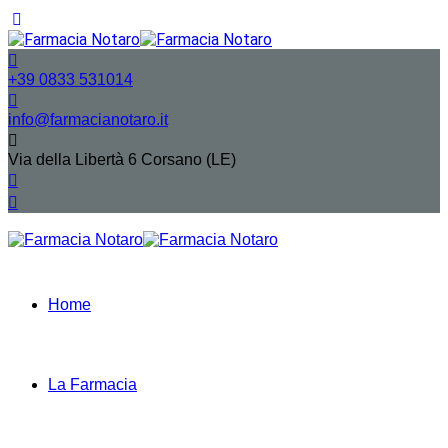
+39 0833 531014
info@farmacianotaro.it
Via della Libertà 6 Corsano (LE)
Home
La Farmacia