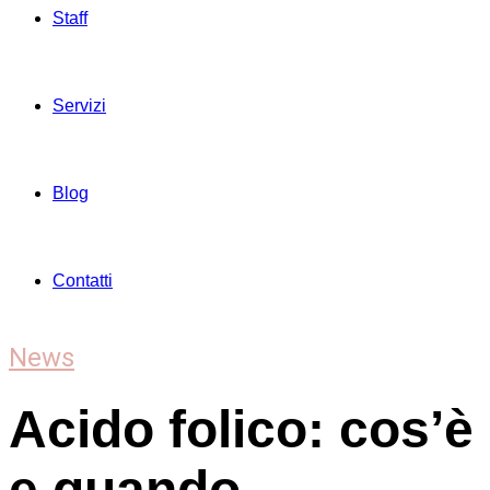
Staff
Servizi
Blog
Contatti
News
Acido folico: cos’è
e quando