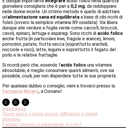
È dunque importante
integrare
acido folico nella quantità
giornaliera consigliata che è pari a
0,2 mg
, da raddoppiare
nelle donne incinte. Un ottimo metodo è quello di adottare
un’
alimentazione sana ed equilibrata
a base di cibi ricchi di
folati (ovvero la semplice vitamina B9 ossidata). Via libera
dunque alle verdure a foglia verde come carciofi, broccoli,
cavoli, spinaci, lattuga e asparagi. Sono ricchi di
acido folico
anche frutta (in particolare kiwi, fragole e arance), limoni,
pomodori, patate, frutta secca (soprattutto arachidi,
nocciole e noci), latte, legumi e soprattutto il fegato del
pollo e le relative frattaglie.
Si ricordi però che, essendo l’
acido folico
una vitamina
idrosolubile, è meglio consumare questi alimenti, ove sia
possibile, crudi, per non disperdere tutte le sue proprietà.
Per qualsiasi dubbio o consiglio, vieni a trovarci presso la
Farmacia Notaro
, a Corsano!
precedente
Tosse secca o tosse grassa: differenze e rimedi
prossimo
Farmaci generici o equivalenti: sì o no?