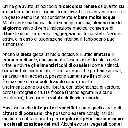
Chi ha già avuto un episodio di
calcolosi renale
sa quanto sia
importante ridurre il rischio di recidive. La prevenzione inizia da
un gesto semplice ma fondamentale:
bere molta acqua
.
Mantenere una buona idratazione quotidiana,
almeno due litri
al giorno
salvo diversa indicazione medica, consente di
diluire le urine e impedire l’aggregazione dei cristalli. Nei mesi
estivi, o in caso di sudorazione intensa, il fabbisogno può
aumentare.
Anche la
dieta
gioca un ruolo decisivo. È utile
limitare il
consumo di sale
, che aumenta l’escrezione di calcio nelle
urine, e ridurre gli
alimenti ricchi di ossalati
come spinaci,
barbabietole, cioccolato e frutta secca. Le proteine animali,
se assunte in eccesso, possono aumentare il rischio di
formazione dei
calcoli di acido urico
, mentre
un’alimentazione più equilibrata, con abbondanza di verdura,
cereali integrali e frutta fresca (tranne agrumi in alcune
condizioni), favorisce la
salute delle vie urinarie
.
Esistono anche
integratori specifici
, come quelli a base
di
citrato di potassio
, che possono essere consigliati dal
medico o dal farmacista per
regolare il pH urinario
e inibire
la cristallizzazione dei sali
. Alcuni estratti vegetali, come il