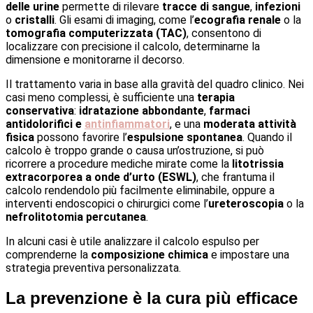
delle urine
permette di rilevare
tracce di sangue
,
infezioni
o
cristalli
. Gli esami di imaging, come l’
ecografia renale
o la
tomografia computerizzata (TAC)
, consentono di
localizzare con precisione il calcolo, determinarne la
dimensione e monitorarne il decorso.
Il trattamento varia in base alla gravità del quadro clinico. Nei
casi meno complessi, è sufficiente una
terapia
conservativa
:
idratazione abbondante
,
farmaci
antidolorifici e
antinfiammatori
, e una
moderata attività
fisica
possono favorire l’
espulsione spontanea
. Quando il
calcolo è troppo grande o causa un’ostruzione, si può
ricorrere a procedure mediche mirate come la
litotrissia
extracorporea a onde d’urto (ESWL)
, che frantuma il
calcolo rendendolo più facilmente eliminabile, oppure a
interventi endoscopici o chirurgici come l’
ureteroscopia
o la
nefrolitotomia percutanea
.
In alcuni casi è utile analizzare il calcolo espulso per
comprenderne la
composizione chimica
e impostare una
strategia preventiva personalizzata.
La prevenzione è la cura più efficace