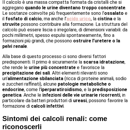
Il calcolo è una massa compatta formata da cristalli che si
aggregano
quando le urine diventano troppo concentrate
.
Le sostanze coinvolte più frequentemente sono l’
ossalato
e
il
fosfato di calcio
, ma anche l’
acido urico
, la
cistina
e la
struvite
possono contribuire alla formazione. La struttura del
calcolo può essere liscia o irregolare, di dimensioni variabili: da
pochi millimetri, spesso espulsi spontaneamente, fino a
formazioni più grandi, che possono
ostruire l’uretere o la
pelvi renale
.
Alla base di questo processo ci sono diversi fattori
predisponenti. Il primo è sicuramente la
scarsa idratazione
,
che rende le
urine più concentrate
e favorisce la
precipitazione dei sali
. Altri elementi rilevanti sono
un’
alimentazione sbilanciata
(ricca di proteine animali, sodio
e zuccheri raffinati), alcune
patologie metaboliche o
endocrine
, come l’
iperparatiroidismo
, e la
predisposizione
genetica
. Anche le
infezioni delle vie urinarie ricorrenti
, in
particolare da batteri produttori di
ureasi
, possono favorire la
formazione di
calcoli infettivi
.
Sintomi dei calcoli renali: come
riconoscerli