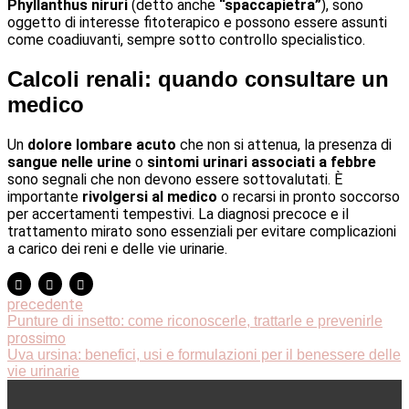
Phyllanthus niruri
(detto anche
“spaccapietra”
), sono
oggetto di interesse fitoterapico e possono essere assunti
come coadiuvanti, sempre sotto controllo specialistico.
Calcoli renali: quando consultare un
medico
Un
dolore lombare acuto
che non si attenua, la presenza di
sangue nelle urine
o
sintomi urinari associati a febbre
sono segnali che non devono essere sottovalutati. È
importante
rivolgersi al medico
o recarsi in pronto soccorso
per accertamenti tempestivi. La diagnosi precoce e il
trattamento mirato sono essenziali per evitare complicazioni
a carico dei reni e delle vie urinarie.
precedente
Punture di insetto: come riconoscerle, trattarle e prevenirle
prossimo
Uva ursina: benefici, usi e formulazioni per il benessere delle
vie urinarie