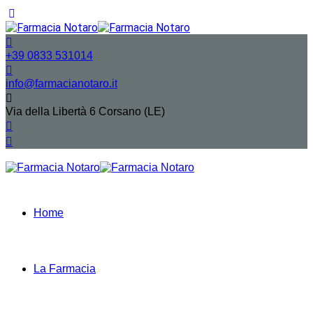
+39 0833 531014
info@farmacianotaro.it
Via della Libertà 6 Corsano (LE)
Home
La Farmacia