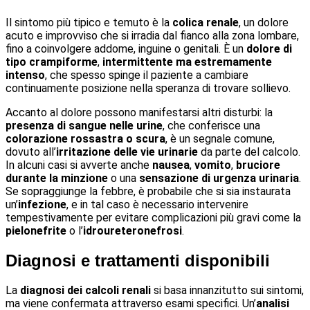
Il sintomo più tipico e temuto è la
colica renale
, un dolore
acuto e improvviso che si irradia dal fianco alla zona lombare,
fino a coinvolgere addome, inguine o genitali. È un
dolore di
tipo crampiforme
,
intermittente ma estremamente
intenso
, che spesso spinge il paziente a cambiare
continuamente posizione nella speranza di trovare sollievo.
Accanto al dolore possono manifestarsi altri disturbi: la
presenza di sangue nelle urine
, che conferisce una
colorazione rossastra o scura
, è un segnale comune,
dovuto all’
irritazione delle vie urinarie
da parte del calcolo.
In alcuni casi si avverte anche
nausea
,
vomito
,
bruciore
durante la minzione
o una
sensazione di urgenza urinaria
.
Se sopraggiunge la febbre, è probabile che si sia instaurata
un’
infezione
, e in tal caso è necessario intervenire
tempestivamente per evitare complicazioni più gravi come la
pielonefrite
o l’
idroureteronefrosi
.
Diagnosi e trattamenti disponibili
La
diagnosi dei calcoli renali
si basa innanzitutto sui sintomi,
ma viene confermata attraverso esami specifici. Un’
analisi