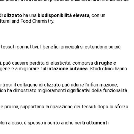
drolizzato
ha una
biodisponibilità elevata
, con un
ltural and Food Chemistry.
tessuti connettivi. I benefici principali si estendono su più
nni, può causare perdita di elasticità, comparsa di
rughe e
agene e a migliorare l’
idratazione cutanea
. Studi clinici hanno
trosi, il collagene idrolizzato può ridurre l’infiammazione,
on ha dimostrato miglioramenti significativi della funzionalità
 e prolina, supportano la riparazione dei tessuti dopo lo sforzo
i. Non a caso, è spesso inserito anche nei
trattamenti