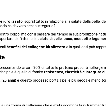
e idrolizzato
, soprattutto in relazione alla salute della pelle, de
ndo ha davvero senso integrarlo?
stro corpo, ma con il passare del tempo la sua produzione natura
pportare dall’interno la
salute di pelle
,
ossa
,
muscoli
e
legamen
reali
benefici del collagene idrolizzato
e in quali casi può rapp
te
resentando circa il 30% di tutte le proteine presenti nell’orga
rincipale è quella di fornire
resistenza
,
elasticità e integrità ai
i 25 anni
) e questo processo porta a pelle più secca e meno tonic
, è una forma di collagene che è stata scomposta in frammenti pi