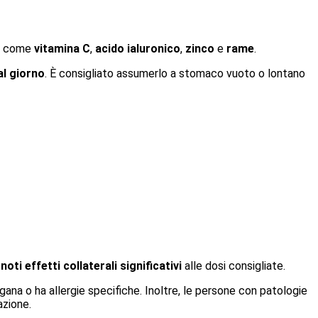
ci come
vitamina C
,
acido ialuronico
,
zinco
e
rame
.
al giorno
. È consigliato assumerlo a stomaco vuoto o lontano
oti effetti collaterali significativi
alle dosi consigliate.
gana o ha allergie specifiche. Inoltre, le persone con patologie
azione.