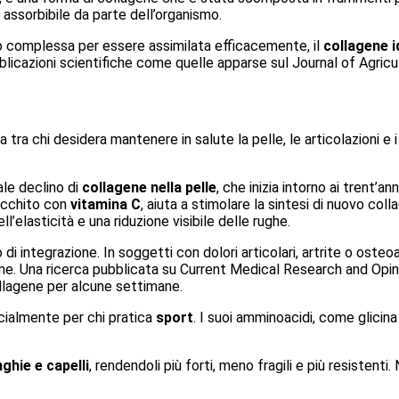
 assorbibile da parte dell’organismo.
po complessa per essere assimilata efficacemente, il
collagene i
licazioni scientifiche come quelle apparse sul Journal of Agricu
tra chi desidera mantenere in salute la pelle, le articolazioni e i 
ale declino di
collagene nella pelle
, che inizia intorno ai trent’a
ricchito con
vitamina C
, aiuta a stimolare la sintesi di nuovo coll
elasticità e una riduzione visibile delle rughe.
i integrazione. In soggetti con dolori articolari, artrite o osteoar
gine. Una ricerca pubblicata su Current Medical Research and Opini
collagene per alcune settimane.
cialmente per chi pratica
sport
. I suoi amminoacidi, come glicina
nghie e capelli
, rendendoli più forti, meno fragili e più resistent