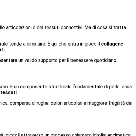
lle articolazioni e dei tessuti connettivi. Ma di cosa si tratta
le tende a diminuire. È qui che entra in gioco il
collagene
ti
.
resentare un valido supporto per il benessere quotidiano.
nismo. È un componente strutturale fondamentale di pelle, ossa,
 tessuti
.
a, comparsa di rughe, dolori articolari e maggiore fragilità dei
ù piccoli attraverso un processo chiamato idrolisi enzimatica.