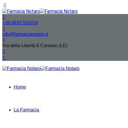
+39 0833 531014
info@farmacianotaro.it
Via della Libertà 6 Corsano (LE)
Home
La Farmacia