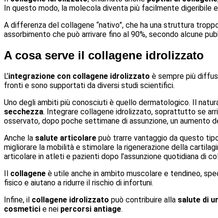
In questo modo, la molecola diventa più facilmente digeribile e
A differenza del collagene “nativo”, che ha una struttura trop
assorbimento che può arrivare fino al 90%, secondo alcune pubb
A cosa serve il collagene idrolizzato
L’
integrazione con collagene idrolizzato
è sempre più diffusa 
fronti e sono supportati da diversi studi scientifici.
Uno degli ambiti più conosciuti è quello dermatologico. Il natur
secchezza
. Integrare collagene idrolizzato, soprattutto se ar
osservato, dopo poche settimane di assunzione, un aumento dell’
Anche la
salute articolare
può trarre vantaggio da questo tipo d
migliorare la mobilità e stimolare la rigenerazione della cartila
articolare in atleti e pazienti dopo l’assunzione quotidiana di 
Il
collagene
è utile anche in ambito muscolare e tendineo, spe
fisico e aiutano a ridurre il rischio di infortuni.
Infine, il
collagene idrolizzato
può contribuire alla
salute di u
cosmetici
e nei
percorsi antiage
.