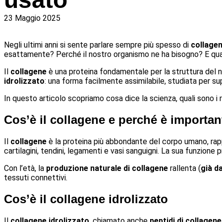
23 Maggio 2025
Negli ultimi anni si sente parlare sempre più spesso di
collagen
esattamente? Perché il nostro organismo ne ha bisogno? E qua
Il
collagene
è una proteina fondamentale per la struttura del no
idrolizzato
: una forma facilmente assimilabile, studiata per su
In questo articolo scopriamo cosa dice la scienza, quali sono i 
Cos’è il collagene e perché è importan
Il
collagene
è la proteina più abbondante del corpo umano, rapp
cartilagini, tendini, legamenti e vasi sanguigni. La sua funzione p
Con l’età, la
produzione naturale di collagene
rallenta (
già da
tessuti connettivi.
Cos’è il collagene idrolizzato
Il
collagene idrolizzato
, chiamato anche
peptidi di collagene