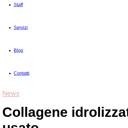
Staff
Servizi
Blog
Contatti
News
Collagene idrolizza
usato