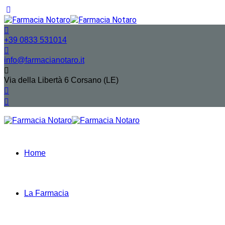
+39 0833 531014
info@farmacianotaro.it
Via della Libertà 6 Corsano (LE)
Home
La Farmacia