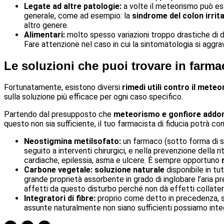
Legate ad altre patologie:
a volte il meteorismo può ess
generale, come ad esempio: la
sindrome del colon irrita
altro genere.
Alimentari:
molto spesso variazioni troppo drastiche di 
Fare attenzione nel caso in cui la sintomatologia si aggra
Le soluzioni che puoi trovare in farma
Fortunatamente, esistono diversi
rimedi utili contro il mete
sulla soluzione più efficace per ogni caso specifico.
Partendo dal presupposto che
meteorismo e gonfiore addo
questo non sia sufficiente, il tuo farmacista di fiducia potrà con
Neostigmina metilsofato:
un farmaco (sotto forma di so
seguito a interventi chirurgici, e nella prevenzione della
cardiache, epilessia, asma e ulcere. È sempre opportuno
Carbone vegetale:
soluzione naturale
disponibile in tu
grande proprietà assorbente in grado di inglobare l’aria pre
affetti da questo disturbo perché non dà effetti collatera
Integratori di fibre:
proprio come detto in precedenza, 
assunte naturalmente non siano sufficienti possiamo inte