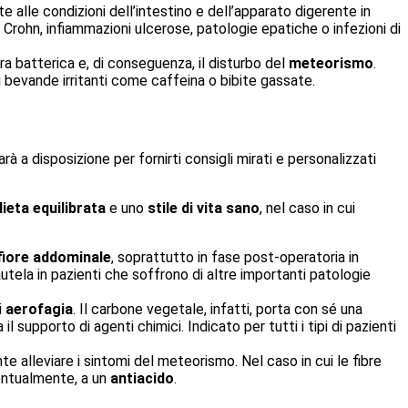
lle condizioni dell’intestino e dell’apparato digerente in
i Crohn, infiammazioni ulcerose, patologie epatiche o infezioni di
 batterica e, di conseguenza, il disturbo del
meteorismo
.
i bevande irritanti come caffeina o bibite gassate.
sarà a disposizione per fornirti consigli mirati e personalizzati
dieta equilibrata
e uno
stile di vita sano
, nel caso in cui
iore addominale
, soprattutto in fase post-operatoria in
utela in pazienti che soffrono di altre importanti patologie
i
aerofagia
. Il carbone vegetale, infatti, porta con sé una
 supporto di agenti chimici. Indicato per tutti i tipi di pazienti
e alleviare i sintomi del meteorismo. Nel caso in cui le fibre
ventualmente, a un
antiacido
.