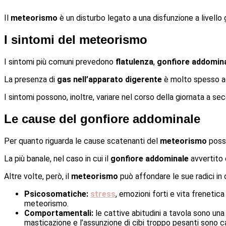
Il
meteorismo
è un disturbo legato a una disfunzione a livello
I sintomi del meteorismo
I sintomi più comuni prevedono
flatulenza
,
gonfiore addomin
La presenza di
gas nell’apparato digerente
è molto spesso 
I sintomi possono, inoltre, variare nel corso della giornata a se
Le cause del gonfiore addominale
Per quanto riguarda le cause scatenanti del
meteorismo
posso
La più banale, nel caso in cui il
gonfiore addominale
avvertito 
Altre volte, però, il
meteorismo
può affondare le sue radici in
Psicosomatiche:
stress
, emozioni forti e vita freneti
meteorismo.
Comportamentali:
le cattive abitudini a tavola sono una
masticazione e l’assunzione di cibi troppo pesanti sono c