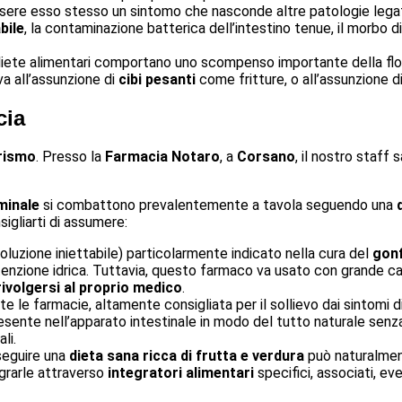
ere esso stesso un sintomo che nasconde altre patologie legate a
bile
, la contaminazione batterica dell’intestino tenue, il morbo d
diete alimentari comportano uno scompenso importante della flora
va all’assunzione di
cibi pesanti
come fritture, o all’assunzione d
cia
orismo
. Presso la
Farmacia Notaro
, a
Corsano
, il nostro staff 
minale
si combattono prevalentemente a tavola seguendo una
sigliarti di assumere:
luzione iniettabile) particolarmente indicato nella cura del
gonf
 ritenzione idrica. Tuttavia, questo farmaco va usato con grande ca
rivolgersi al proprio medico
.
tte le farmacie, altamente consigliata per il sollievo dai sintomi d
sente nell’apparato intestinale in modo del tutto naturale senza il
li.
seguire una
dieta sana ricca di frutta e verdura
può naturalment
grarle attraverso
integratori
alimentari
specifici, associati, e