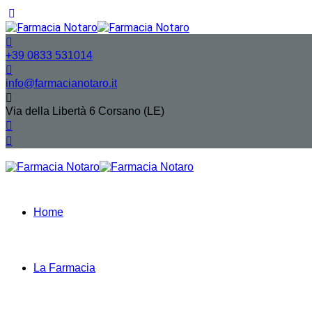
+39 0833 531014
info@farmacianotaro.it
Via della Libertà 6 Corsano (LE)
Home
La Farmacia