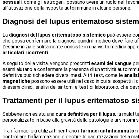
sessuali
, come gli estrogeni, possano avere un ruolo nel favor
all’attivazione della risposta autoimmune in alcune persone.
Diagnosi del lupus eritematoso sistem
La
diagnosi del lupus eritematoso sistemico
può essere comp
che possa confermare la diagnosi, quindi il medico deve fare 
L’esame iniziale solitamente consiste in una visita medica approf
articolari ricorrenti
.
A seguito della visita, vengono prescritti
esami del sangue
pe
esami aiutano a confermare la presenza di un’attività autoimmu
definitiva può richiedere diversi mesi. Altri test, come le
analisi
magnetiche
possono essere utili nel caso in cui si sospetti il 
di esami clinici, analisi dei sintomi e test di laboratorio, che 
Trattamenti per il lupus eritematoso s
Sebbene non esista una
cura definitiva per il lupus
, la malatt
personalizzato in base alla gravità della patologia e ai sintomi s
Tra i farmaci più utilizzati rientrano i
farmaci antinfiammatori 
controllare l’infiammazione e gestire le riacutizzazioni della ma