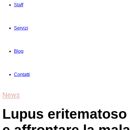
Staff
Servizi
Blog
Contatti
News
Lupus eritematoso
e affrontare la mala