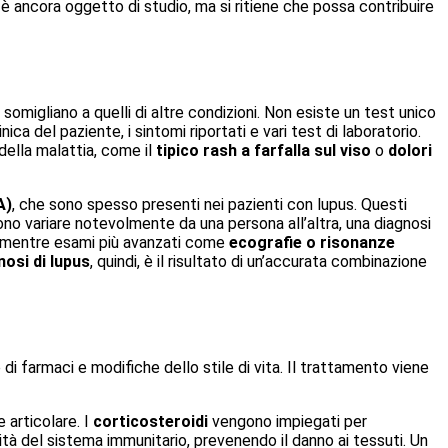
 è ancora oggetto di studio, ma si ritiene che possa contribuire
migliano a quelli di altre condizioni. Non esiste un test unico
inica del paziente, i sintomi riportati e vari test di laboratorio.
 della malattia, come il
tipico rash a farfalla sul viso
o
dolori
A)
, che sono spesso presenti nei pazienti con lupus. Questi
no variare notevolmente da una persona all’altra, una diagnosi
lti, mentre esami più avanzati come
ecografie o risonanze
nosi di lupus
, quindi, è il risultato di un’accurata combinazione
i farmaci e modifiche dello stile di vita. Il trattamento viene
e articolare. I
corticosteroidi
vengono impiegati per
ità del sistema immunitario, prevenendo il danno ai tessuti. Un