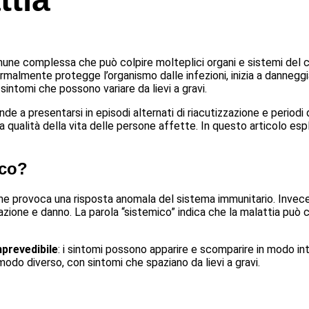
une complessa che può colpire molteplici organi e sistemi del 
ormalmente protegge l’organismo dalle infezioni, inizia a danneggi
intomi che possono variare da lievi a gravi.
de a presentarsi in episodi alternati di riacutizzazione e periodi 
la qualità della vita delle persone affette. In questo articolo esp
ico?
 provoca una risposta anomala del sistema immunitario. Invece di
zione e danno. La parola “sistemico” indica che la malattia può col
prevedibile
: i sintomi possono apparire e scomparire in modo inte
modo diverso, con sintomi che spaziano da lievi a gravi.