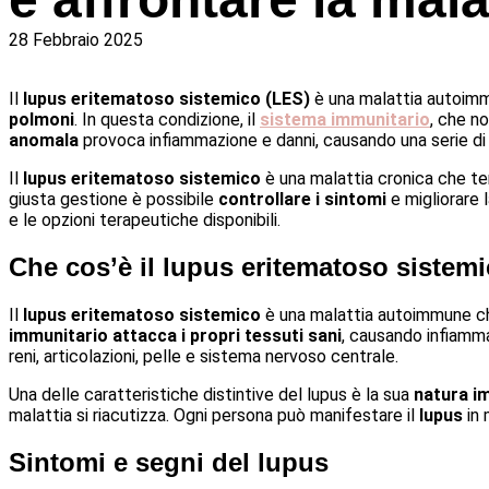
28 Febbraio 2025
Il
lupus eritematoso sistemico (LES)
è una malattia autoimm
polmoni
. In questa condizione, il
sistema immunitario
, che n
anomala
provoca infiammazione e danni, causando una serie di s
Il
lupus eritematoso sistemico
è una malattia cronica che ten
giusta gestione è possibile
controllare i sintomi
e migliorare 
e le opzioni terapeutiche disponibili.
Che cos’è il lupus eritematoso sistem
Il
lupus eritematoso sistemico
è una malattia autoimmune che
immunitario attacca i propri tessuti sani
, causando infiamma
reni, articolazioni, pelle e sistema nervoso centrale.
Una delle caratteristiche distintive del lupus è la sua
natura im
malattia si riacutizza. Ogni persona può manifestare il
lupus
in 
Sintomi e segni del lupus