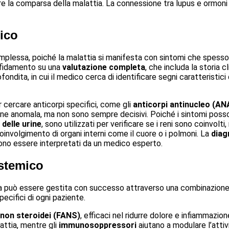
ire la comparsa della malattia. La connessione tra lupus e ormoni
ico
lessa, poiché la malattia si manifesta con sintomi che spesso so
affidamento su una
valutazione completa
, che includa la storia cl
ondita, in cui il medico cerca di identificare segni caratteristici
r cercare anticorpi specifici, come gli
anticorpi antinucleo (AN
ne anomala, ma non sono sempre decisivi. Poiché i sintomi posso
 delle urine
, sono utilizzati per verificare se i reni sono coinvo
coinvolgimento di organi interni come il cuore o i polmoni. La
diag
devono essere interpretati da un medico esperto.
istemico
ia può essere gestita con successo attraverso una combinazione d
pecifici di ogni paziente.
non steroidei (FANS)
, efficaci nel ridurre dolore e infiammazion
lattia, mentre gli
immunosoppressori
aiutano a modulare l’attiv