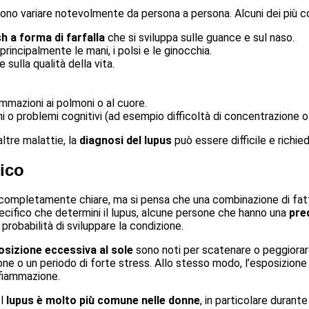
no variare notevolmente da persona a persona. Alcuni dei più c
h a forma di farfalla
che si sviluppa sulle guance e sul naso.
principalmente le mani, i polsi e le ginocchia.
 sulla qualità della vita.
ammazioni ai polmoni o al cuore.
ni o problemi cognitivi (ad esempio difficoltà di concentrazione 
altre malattie, la
diagnosi del lupus
può essere difficile e richi
ico
ompletamente chiare, ma si pensa che una combinazione di fattor
ecifico che determini il lupus, alcune persone che hanno una
pre
probabilità di sviluppare la condizione.
osizione eccessiva al sole
sono noti per scatenare o peggiorare 
one o un periodo di forte stress. Allo stesso modo, l’esposizione
nfiammazione.
Il
lupus è molto più comune nelle donne
, in particolare durante