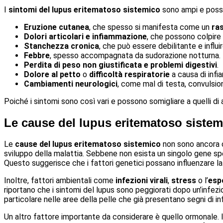
I
sintomi del lupus eritematoso sistemico
sono ampi e posso
Eruzione cutanea
, che spesso si manifesta come un
ras
Dolori articolari e infiammazione
, che possono colpire 
Stanchezza cronica
, che può essere debilitante e influire
Febbre
, spesso accompagnata da sudorazione notturna.
Perdita di peso non giustificata
e problemi digestivi
.
Dolore al petto
o
difficoltà respiratorie
a causa di infi
Cambiamenti neurologici
, come mal di testa, convulsio
Poiché i sintomi sono così vari e possono somigliare a quelli di 
Le cause del lupus eritematoso sistem
Le
cause del lupus eritematoso sistemico
non sono ancora c
sviluppo della malattia. Sebbene non esista un singolo gene sp
Questo suggerisce che i fattori genetici possano influenzare la 
Inoltre, fattori ambientali come
infezioni virali
,
stress
o l’
esp
riportano che i sintomi del lupus sono peggiorati dopo un’infezi
particolare nelle aree della pelle che già presentano segni di i
Un altro fattore importante da considerare è quello ormonale. 