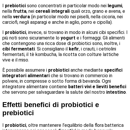
I
prebiotici
sono concentrati in particolar modo nei
legumi
,
nella
frutta
, nei
cereali integrali
quali orzo, grano e avena, e
nella
verdura
(in particolar modo nei piselli, nella cicoria, nei
carciofi, negli asparagi e anche in aglio, porro e cipolla).
I
probiotici
, invece, si trovano in modo in alcuni cibi specifici. I
più noti sono sicuramente lo
yogurt
e i formaggi. Gli alimenti
che contengono una ricca dose di probiotici sono, inoltre, i
cibi fermentati
. Si consigliano il
kefir
, i crauti, i cetriolini
fermentati, il tè kombucha, la ricotta con colture lattiche
vive e il miso.
È possibile assumere i
probiotici
anche mediante
specifici
integratori alimentari
che si trovano in commercio in
polvere, in compresse o sotto forma di bevanda. Ogni
integratore alimentare contiene
batteri vivi e lieviti benefici
che servono per salvaguardare la salute del nostro
intestino
.
Effetti benefici di probiotici e
prebiotici
I
probiotici
, oltre mantenere l’equilibrio della flora batterica