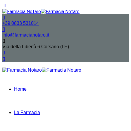
+39 0833 531014
info@farmacianotaro.it
Via della Libertà 6 Corsano (LE)
Home
La Farmacia