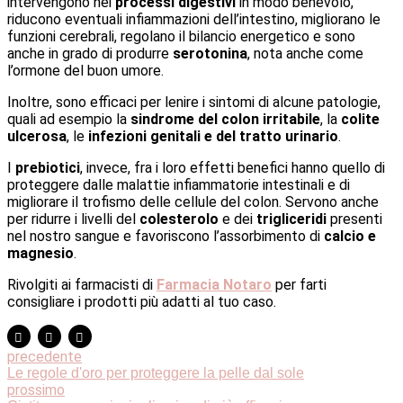
intervengono nei
processi digestivi
in modo benevolo,
riducono eventuali infiammazioni dell’intestino, migliorano le
funzioni cerebrali, regolano il bilancio energetico e sono
anche in grado di produrre
serotonina
, nota anche come
l’ormone del buon umore.
Inoltre, sono efficaci per lenire i sintomi di alcune patologie,
quali ad esempio la
sindrome del colon irritabile
, la
colite
ulcerosa
, le
infezioni genitali e del tratto urinario
.
I
prebiotici
, invece, fra i loro effetti benefici hanno quello di
proteggere dalle malattie infiammatorie intestinali e di
migliorare il trofismo delle cellule del colon. Servono anche
per ridurre i livelli del
colesterolo
e dei
trigliceridi
presenti
nel nostro sangue e favoriscono l’assorbimento di
calcio e
magnesio
.
Rivolgiti ai farmacisti di
Farmacia Notaro
per farti
consigliare i prodotti più adatti al tuo caso.
precedente
Le regole d'oro per proteggere la pelle dal sole
prossimo