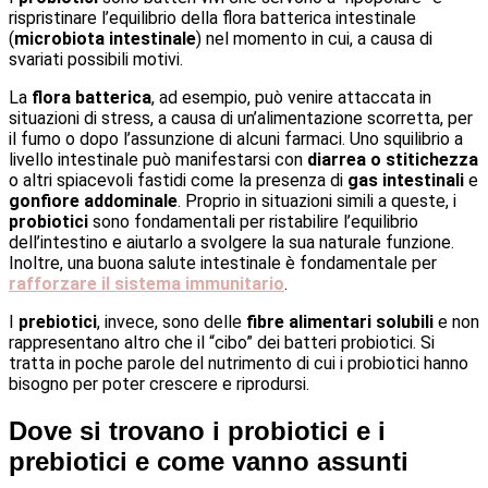
rispristinare l’equilibrio della flora batterica intestinale
(
microbiota intestinale
) nel momento in cui, a causa di
svariati possibili motivi.
La
flora batterica
, ad esempio, può venire attaccata in
situazioni di stress, a causa di un’alimentazione scorretta, per
il fumo o dopo l’assunzione di alcuni farmaci. Uno squilibrio a
livello intestinale può manifestarsi con
diarrea o stitichezza
o altri spiacevoli fastidi come la presenza di
gas intestinali
e
gonfiore addominale
. Proprio in situazioni simili a queste, i
probiotici
sono fondamentali per ristabilire l’equilibrio
dell’intestino e aiutarlo a svolgere la sua naturale funzione.
Inoltre, una buona salute intestinale è fondamentale per
rafforzare il sistema immunitario
.
I
prebiotici
, invece, sono delle
fibre alimentari solubili
e non
rappresentano altro che il “cibo” dei batteri probiotici. Si
tratta in poche parole del nutrimento di cui i probiotici hanno
bisogno per poter crescere e riprodursi.
Dove si trovano i probiotici e i
prebiotici e come vanno assunti