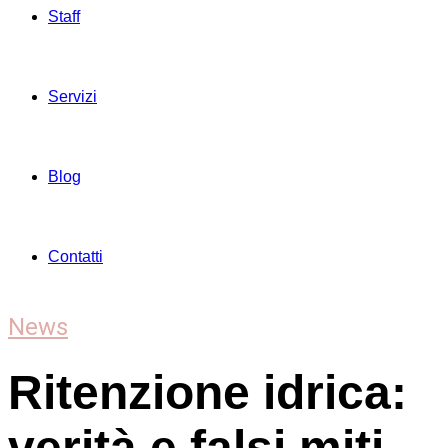
Staff
Servizi
Blog
Contatti
News
Ritenzione idrica:
verità e falsi miti