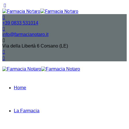
+39 0833 531014
info@farmacianotaro.it
Via della Libertà 6 Corsano (LE)
Home
La Farmacia