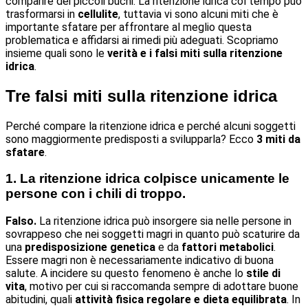
comparire dei piccoli buchi. La ritenzione idrica col tempo può
trasformarsi in
cellulite
, tuttavia vi sono alcuni miti che è
importante sfatare per affrontare al meglio questa
problematica e affidarsi ai rimedi più adeguati. Scopriamo
insieme quali sono le
verità e i falsi miti sulla ritenzione
idrica
.
Tre falsi miti sulla ritenzione idrica
Perché compare la ritenzione idrica e perché alcuni soggetti
sono maggiormente predisposti a svilupparla? Ecco
3 miti da
sfatare
.
1. La ritenzione idrica colpisce unicamente le
persone con i chili di troppo.
Falso.
La ritenzione idrica può insorgere sia nelle persone in
sovrappeso che nei soggetti magri in quanto può scaturire da
una
predisposizione genetica
e da
fattori metabolici
.
Essere magri non è necessariamente indicativo di buona
salute. A incidere su questo fenomeno è anche lo
stile di
vita
, motivo per cui si raccomanda sempre di adottare buone
abitudini, quali
attività fisica regolare e dieta equilibrata
. In