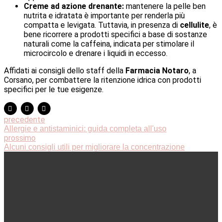
Creme ad azione drenante:
mantenere la pelle ben
nutrita e idratata è importante per renderla più
compatta e levigata. Tuttavia, in presenza di
cellulite
, è
bene ricorrere a prodotti specifici a base di sostanze
naturali come la caffeina, indicata per stimolare il
microcircolo e drenare i liquidi in eccesso.
Affidati ai consigli dello staff della
Farmacia Notaro
, a
Corsano, per combattere la ritenzione idrica con prodotti
specifici per le tue esigenze.
precedente
Allergie e antistaminici: guida completa all'uso
prossimo
Alcuni consigli utili per migliorare la concentrazione
© 2020 Farmacia Notaro – Via della Libertà, Angolo Via
Papa Giovanni Paolo I – Corsano (Le) – 73033 –
P.IVA
01957800756 – Digital Agency:
Envision