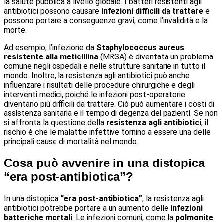
la salute pubblica a livello globale. I batteri resistenti agli
antibiotici possono causare
infezioni difficili da trattare
e
possono portare a conseguenze gravi, come l’invalidità e la
morte.
Ad esempio, l’infezione da
Staphylococcus aureus
resistente alla meticillina
(MRSA) è diventata un problema
comune negli ospedali e nelle strutture sanitarie in tutto il
mondo. Inoltre, la resistenza agli antibiotici può anche
influenzare i risultati delle procedure chirurgiche e degli
interventi medici, poiché le infezioni post-operatorie
diventano più difficili da trattare. Ciò può aumentare i costi di
assistenza sanitaria e il tempo di degenza dei pazienti. Se non
si affronta la questione della
resistenza agli antibiotici
, il
rischio è che le malattie infettive tornino a essere una delle
principali cause di mortalità nel mondo.
Cosa può avvenire in una distopica
“era post-antibiotica”?
In una distopica
“era post-antibiotica”
, la resistenza agli
antibiotici potrebbe portare a un aumento delle
infezioni
batteriche mortali
. Le infezioni comuni, come la
polmonite