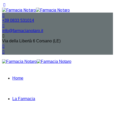
+39 0833 531014
info@farmacianotaro.it
Via della Libertà 6 Corsano (LE)
Home
La Farmacia