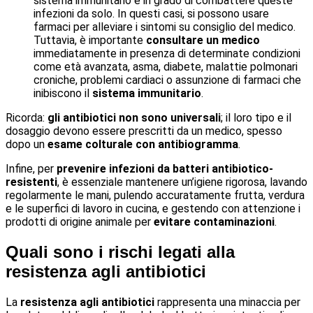
sistema immunitario è in grado di combattere queste
infezioni da solo. In questi casi, si possono usare
farmaci per alleviare i sintomi su consiglio del medico.
Tuttavia, è importante
consultare un medico
immediatamente in presenza di determinate condizioni
come età avanzata, asma, diabete, malattie polmonari
croniche, problemi cardiaci o assunzione di farmaci che
inibiscono il
sistema immunitario
.
Ricorda:
gli antibiotici non sono universali
; il loro tipo e il
dosaggio devono essere prescritti da un medico, spesso
dopo un
esame colturale con antibiogramma
.
Infine, per
prevenire infezioni da batteri antibiotico-
resistenti
, è essenziale mantenere un’igiene rigorosa, lavando
regolarmente le mani, pulendo accuratamente frutta, verdura
e le superfici di lavoro in cucina, e gestendo con attenzione i
prodotti di origine animale per
evitare contaminazioni
.
Quali sono i rischi legati alla
resistenza agli antibiotici
La
resistenza agli antibiotici
rappresenta una minaccia per