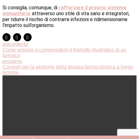
Si consiglia, comunque, di
rafforzare il proprio sistema
immunitario
attraverso uno stile di vita sano e integratori,
per ridurre il rischio di contrarre infezioni e ridimensionarne
l’impatto sull’organismo.
precedente
Come leggere e comprendere il foglietto illustrativo di un
farmaco
prossimo
Consigli per la gestione della terapia farmacologica a lungo
termine
© 2020 Farmacia Notaro – Via della Libertà, Angolo Via
Papa Giovanni Paolo I – Corsano (Le) – 73033 –
P.IVA
01957800756 – Digital Agency:
Envision
Privacy Policy
–
Cookie Policy
–
Aggiorna le preferenze
sui cookie