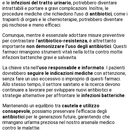
e le
infezioni del tratto urinario
, potrebbero diventare
intrattabili e portare a gravi complicazioni. Inoltre, le
procedure mediche che richiedono l’uso di
antibiotici
, come i
trapianti di organi e le chemioterapie, potrebbero diventare
più rischiose e meno efficaci.
Comunque, mentre è essenziale adottare misure preventive
per contrastare l’
antibiotico-resistenza
, è altrettanto
importante
non demonizzare l’uso degli antibiotici
. Questi
farmaci rimangono strumenti vitali nella lotta contro molte
infezioni batteriche gravi e salvavita.
La chiave sta nell’
uso responsabile e informato
. I pazienti
dovrebbero
seguire le indicazioni mediche
con attenzione,
senza fare un uso eccessivo o improprio di questi farmaci.
Allo stesso tempo, il settore sanitario e la ricerca devono
continuare a lavorare per sviluppare nuovi antibiotici e
strategie alternative per affrontare le
infezioni batteriche
.
Mantenendo un equilibrio tra
cautela e utilizzo
consapevole
, possiamo preservare l’efficacia degli
antibiotici
per le generazioni future, garantendo che
rimangano un’arma preziosa nel nostro arsenale medico
contro le malattie.