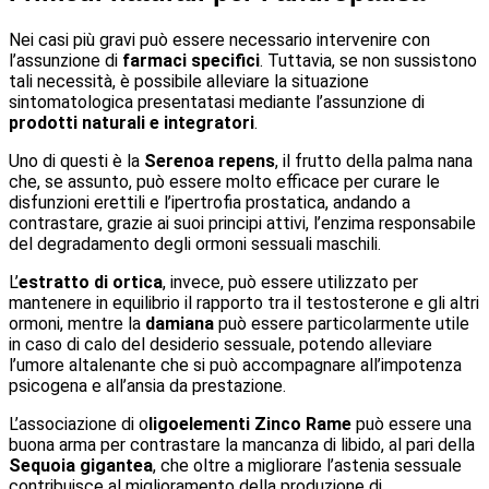
Nei casi più gravi può essere necessario intervenire con
l’assunzione di
farmaci specifici
. Tuttavia, se non sussistono
tali necessità, è possibile alleviare la situazione
sintomatologica presentatasi mediante l’assunzione di
prodotti naturali e integratori
.
Uno di questi è la
Serenoa repens
, il frutto della palma nana
che, se assunto, può essere molto efficace per curare le
disfunzioni erettili e l’ipertrofia prostatica, andando a
contrastare, grazie ai suoi principi attivi, l’enzima responsabile
del degradamento degli ormoni sessuali maschili.
L’
estratto di ortica
, invece, può essere utilizzato per
mantenere in equilibrio il rapporto tra il testosterone e gli altri
ormoni, mentre la
damiana
può essere particolarmente utile
in caso di calo del desiderio sessuale, potendo alleviare
l’umore altalenante che si può accompagnare all’impotenza
psicogena e all’ansia da prestazione.
L’associazione di o
ligoelementi
Zinco Rame
può essere una
buona arma per contrastare la mancanza di libido, al pari della
Sequoia gigantea
, che oltre a migliorare l’astenia sessuale
contribuisce al miglioramento della produzione di