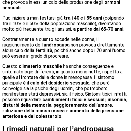
che provoca in essi un calo della produzione degli
ormoni
sessuali
.
Può iniziare a manifestarsi già
tra i 40 e i 55 anni
(colpendo
tra il 10% e il 50% della popolazione maschile), diventando
molto più frequente tra gli anziani,
a partire dai 65-70 anni
.
Contrariamente a quanto accade nelle donne, il
raggiungimento dell’
andropausa
non provoca direttamente
alcun calo della
fertilità
, poiché anche dopo i 70 anni l’uomo
può essere in grado di procreare.
Questo
climaterio maschile
ha anche conseguenze e
sintomatologie differenti, in quanto meno nette, rispetto a
quelle affrontate dalle donne in menopausa. Il sintomo
principale è il
calo del desiderio sessuale
, che però
coinvolge sia la psiche degli uomini, che potrebbero
manifestare stati depressivi, sia il fisico. Sintomi tipici, infatti,
possono riguardare
cambiamenti fisici e sessuali
,
insonnia
,
disturbi della memoria
,
peggioramento dell’umore
,
riduzione della massa ossea
e
aumento della pressione
arteriosa e del colesterolo
.
I rimedi naturali per l’andropausa