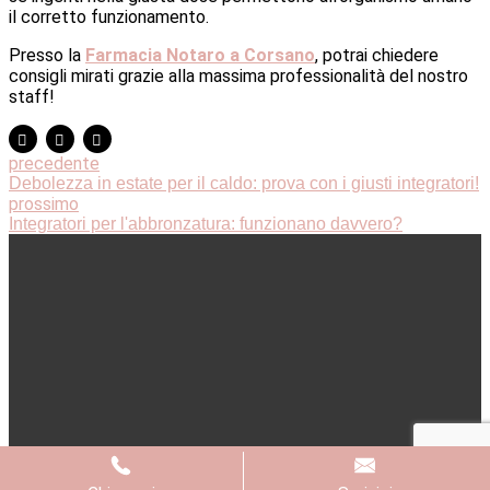
il corretto funzionamento.
Presso la
Farmacia Notaro a Corsano
, potrai chiedere
consigli mirati grazie alla massima professionalità del nostro
staff!
precedente
Debolezza in estate per il caldo: prova con i giusti integratori!
prossimo
Integratori per l'abbronzatura: funzionano davvero?
© 2020 Farmacia Notaro – Via della Libertà, Angolo Via
Papa Giovanni Paolo I – Corsano (Le) – 73033 –
P.IVA
01957800756 – Digital Agency:
Envision
Privacy Policy
–
Cookie Policy
–
Aggiorna le preferenze
sui cookie