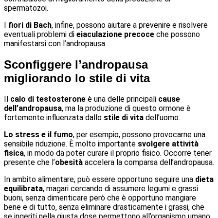
spermatozoi.
I
fiori di Bach
, infine, possono aiutare a prevenire e risolvere
eventuali problemi di
eiaculazione precoce
che possono
manifestarsi con l’andropausa.
Sconfiggere l’andropausa
migliorando lo stile di vita
Il
calo di testosterone
è una delle principali
cause
dell’andropausa
, ma la produzione di questo ormone è
fortemente influenzata dallo
stile di vita
dell’uomo.
Lo stress e il fumo
, per esempio, possono provocarne una
sensibile riduzione. È molto importante
svolgere attività
fisica
, in modo da poter curare il proprio fisico. Occorre tener
presente che l’
obesità
accelera la comparsa dell’andropausa.
In ambito alimentare, può essere opportuno seguire una
dieta
equilibrata
, magari cercando di assumere legumi e grassi
buoni, senza dimenticare però che è opportuno mangiare
bene e di tutto, senza eliminare drasticamente i grassi, che
se ingeriti nella giusta dose permettono all’organismo umano