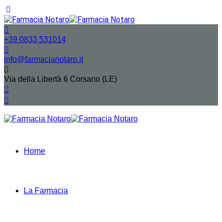
+39 0833 531014
info@farmacianotaro.it
Via della Libertà 6 Corsano (LE)
Home
La Farmacia