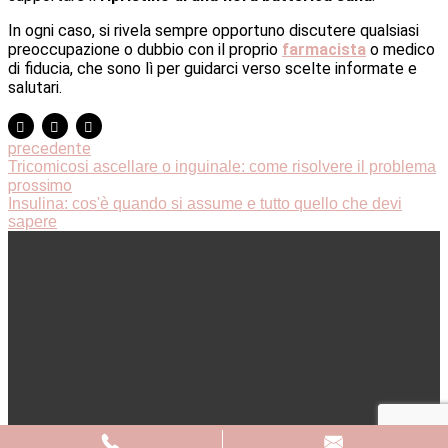
In ogni caso, si rivela sempre opportuno discutere qualsiasi
preoccupazione o dubbio con il proprio
farmacista
o medico
di fiducia, che sono lì per guidarci verso scelte informate e
salutari.
precedente
Tricomicosi ascellare o inguinale: come risolvere il problema
prossimo
Insulina: cos'è quando si assume e tutto quello che devi
sapere
© 2020 Farmacia Notaro – Via della Libertà, Angolo Via
Papa Giovanni Paolo I – Corsano (Le) – 73033 –
P.IVA
01957800756 – Digital Agency:
Envision
Privacy Policy
–
Cookie Policy
–
Aggiorna le preferenze
sui cookie