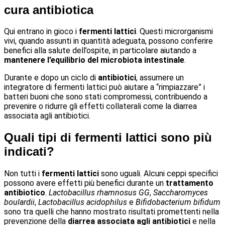
cura antibiotica
Qui entrano in gioco i
fermenti lattici
. Questi microrganismi
vivi, quando assunti in quantità adeguata, possono conferire
benefici alla salute dell’ospite, in particolare aiutando a
mantenere l’equilibrio del microbiota intestinale
.
Durante e dopo un ciclo di
antibiotici
, assumere un
integratore di fermenti lattici può aiutare a “rimpiazzare” i
batteri buoni che sono stati compromessi, contribuendo a
prevenire o ridurre gli effetti collaterali come la diarrea
associata agli antibiotici.
Quali tipi di fermenti lattici sono più
indicati?
Non tutti i
fermenti lattici
sono uguali. Alcuni ceppi specifici
possono avere effetti più benefici durante un
trattamento
antibiotico
.
Lactobacillus rhamnosus GG
,
Saccharomyces
boulardii
,
Lactobacillus acidophilus
e
Bifidobacterium bifidum
sono tra quelli che hanno mostrato risultati promettenti nella
prevenzione della
diarrea associata agli antibiotici
e nella