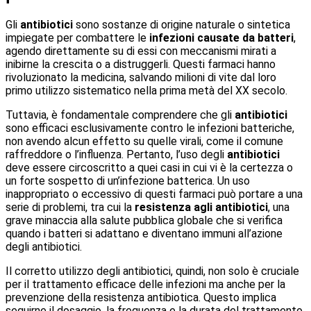
Gli
antibiotici
sono sostanze di origine naturale o sintetica
impiegate per combattere le
infezioni causate da batteri
,
agendo direttamente su di essi con meccanismi mirati a
inibirne la crescita o a distruggerli. Questi farmaci hanno
rivoluzionato la medicina, salvando milioni di vite dal loro
primo utilizzo sistematico nella prima metà del XX secolo.
Tuttavia, è fondamentale comprendere che gli
antibiotici
sono efficaci esclusivamente contro le infezioni batteriche,
non avendo alcun effetto su quelle virali, come il comune
raffreddore o l’influenza. Pertanto, l’uso degli
antibiotici
deve essere circoscritto a quei casi in cui vi è la certezza o
un forte sospetto di un’infezione batterica. Un uso
inappropriato o eccessivo di questi farmaci può portare a una
serie di problemi, tra cui la
resistenza agli antibiotici
, una
grave minaccia alla salute pubblica globale che si verifica
quando i batteri si adattano e diventano immuni all’azione
degli antibiotici.
Il corretto utilizzo degli antibiotici, quindi, non solo è cruciale
per il trattamento efficace delle infezioni ma anche per la
prevenzione della resistenza antibiotica. Questo implica
seguirne il dosaggio, la frequenza e la durata del trattamento