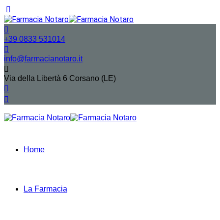
+39 0833 531014
info@farmacianotaro.it
Via della Libertà 6 Corsano (LE)
Home
La Farmacia