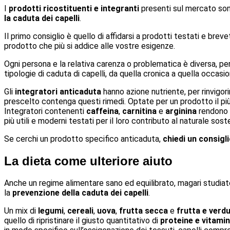
I
prodotti ricostituenti e integranti
presenti sul mercato son
la caduta dei capelli
.
Il primo consiglio è quello di affidarsi a prodotti testati e breve
prodotto che più si addice alle vostre esigenze.
Ogni persona e la relativa carenza o problematica è diversa, per
tipologie di caduta di capelli, da quella cronica a quella occasio
Gli
integratori anticaduta
hanno azione nutriente, per rinvigor
prescelto contenga questi rimedi. Optate per un prodotto il pi
Integratori contenenti
caffeina
,
carnitina
e
arginina
rendono s
più utili e moderni testati per il loro contributo al naturale s
Se cerchi un prodotto specifico anticaduta,
chiedi un
consigli
La dieta come ulteriore aiuto
Anche un regime alimentare sano ed equilibrato, magari studiato
la
prevenzione della caduta dei capelli
.
Un mix di
legumi
,
cereali
,
uova
,
frutta secca
e
frutta e verd
quello di ripristinare il giusto quantitativo di
proteine e vitami