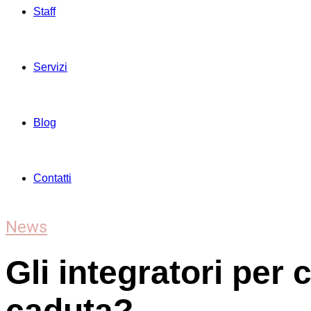
Staff
Servizi
Blog
Contatti
News
Gli integratori per 
caduta?