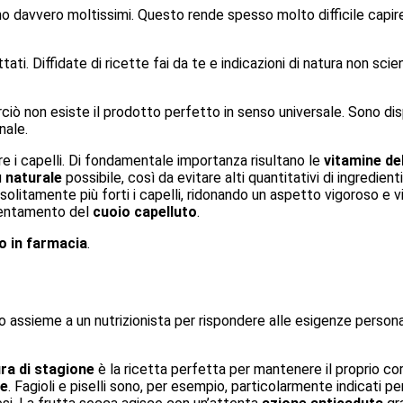
o davvero moltissimi. Questo rende spesso molto difficile capir
ttati. Diffidate di ricette fai da te e indicazioni di natura non sci
ciò non esiste il prodotto perfetto in senso universale. Sono disp
nale.
ire i capelli. Di fondamentale importanza risultano le
vitamine de
ù
naturale
possibile, così da evitare alti quantitativi di ingredien
olitamente più forti i capelli, ridonando un aspetto vigoroso e vit
ostentamento del
cuoio capelluto
.
o in farmacia
.
 assieme a un nutrizionista per rispondere alle esigenze persona
ura di stagione
è la ricetta perfetta per mantenere il proprio co
ne
. Fagioli e piselli sono, per esempio, particolarmente indicati p