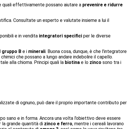
e quali effettivamente possano aiutare a
prevenire e ridurre
entifica. Consultate un esperto e valutate insieme a lui il
onibili e in vendita
integratori specifici
per le diverse
l gruppo B
e i
minerali
. Buona cosa, dunque, è che l’integratore
ti chimici che possano a lungo andare indebolire il capello.
ale alla chioma. Principi quali la
biotina
e lo
zinco
sono tra i
lizzate di ognuno, può dare il proprio importante contributo per
rpo sano e in forma. Ancora una volta l’obiettivo deve essere
er la grande quantità di
zinco e ferro
, mentre i cereali lavorano