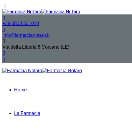
+39 0833 531014
info@farmacianotaro.it
Via della Libertà 6 Corsano (LE)
Home
La Farmacia