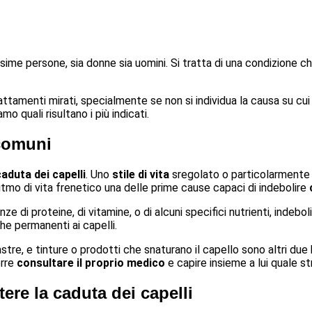
e persone, sia donne sia uomini. Si tratta di una condizione ch
rattamenti mirati, specialmente se non si individua la causa su cu
amo quali risultano i più indicati.
 comuni
caduta dei capelli
. Uno
stile di vita
sregolato o particolarmente 
itmo di vita frenetico una delle prime cause capaci di indebolire
e di proteine, di vitamine, o di alcuni specifici nutrienti, indebol
che permanenti ai capelli.
astre, e tinture o prodotti che snaturano il capello sono altri due
orre
consultare il proprio medico
e capire insieme a lui quale st
tere la caduta dei capelli