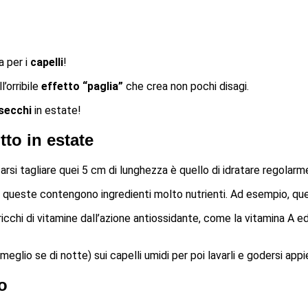
a per i
capelli
!
l’orribile
effetto “paglia”
che crea non pochi disagi.
 secchi
in estate!
tto in estate
rsi tagliare quei 5 cm di lunghezza è quello di idratare regolarme
ueste contengono ingredienti molto nutrienti. Ad esempio, quel
o ricchi di vitamine dall’azione antiossidante, come la vitamina A ed
meglio se di notte) sui capelli umidi per poi lavarli e godersi appie
o