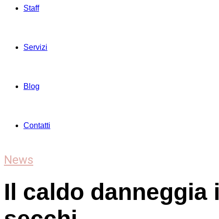
Staff
Servizi
Blog
Contatti
News
Il caldo danneggia i
secchi