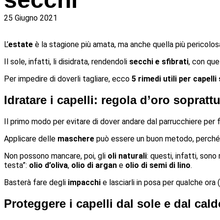
25 Giugno 2021
L’
estate
è la stagione più amata, ma anche quella più pericolos
Il sole, infatti, li disidrata, rendendoli
secchi e sfibrati
, con quel
Per impedire di doverli tagliare, ecco
5 rimedi utili per capelli
Idratare i capelli: regola d’oro soprattu
Il primo modo per evitare di dover andare dal parrucchiere per fa
Applicare delle
maschere
può essere un buon metodo, perché q
Non possono mancare, poi, gli
oli naturali
: questi, infatti, son
testa”:
olio d’oliva
,
olio di argan
e
olio di semi di lino
.
Basterà fare degli
impacchi
e lasciarli in posa per qualche ora (
Proteggere i capelli dal sole e dal cald