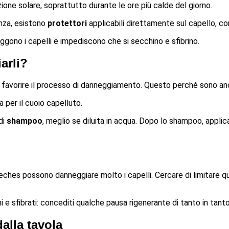
zione solare, soprattutto durante le ore più calde del giorno.
nza, esistono
protettori
applicabili direttamente sul capello, come
eggono i capelli e impediscono che si secchino e sfibrino.
arli?
 favorire il processo di danneggiamento. Questo perché sono an
ia per il cuoio capelluto.
di
shampoo
, meglio se diluita in acqua. Dopo lo shampoo, applic
 meches possono danneggiare molto i capelli. Cercare di limitare q
i e sfibrati: concediti qualche pausa rigenerante di tanto in tanto
dalla tavola