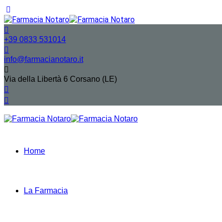
+39 0833 531014
info@farmacianotaro.it
Via della Libertà 6 Corsano (LE)
Home
La Farmacia