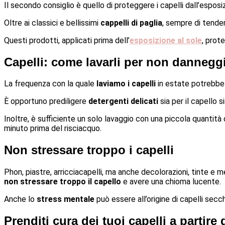
Il secondo consiglio è quello di proteggere i capelli dall’esposi
Oltre ai classici e bellissimi
cappelli di paglia
, sempre di tende
Questi prodotti, applicati prima dell’
esposizione al sole
, prot
Capelli: come lavarli per non danneggi
La frequenza con la quale
laviamo i capelli
in estate potrebbe
È opportuno prediligere
detergenti delicati
sia per il capello s
Inoltre, è sufficiente un solo lavaggio con una piccola quantità 
minuto prima del risciacquo.
Non stressare troppo i capelli
Phon, piastre, arricciacapelli, ma anche decolorazioni, tinte e
non stressare troppo il capello
e avere una chioma lucente.
Anche lo
stress mentale
può essere all’origine di capelli secch
Prenditi cura dei tuoi capelli a partire 