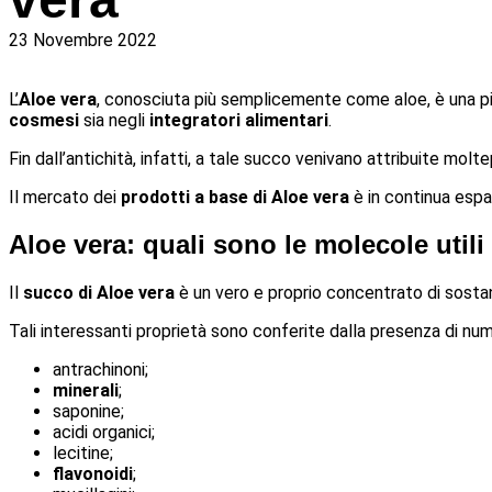
23 Novembre 2022
L’
Aloe vera
, conosciuta più semplicemente come aloe, è una pi
cosmesi
sia negli
integratori alimentari
.
Fin dall’antichità, infatti, a tale succo venivano attribuite mol
Il mercato dei
prodotti a base di Aloe vera
è in continua espan
Aloe vera: quali sono le molecole util
Il
succo di Aloe vera
è un vero e proprio concentrato di sostanz
Tali interessanti proprietà sono conferite dalla presenza di 
antrachinoni;
minerali
;
saponine;
acidi organici;
lecitine;
flavonoidi
;