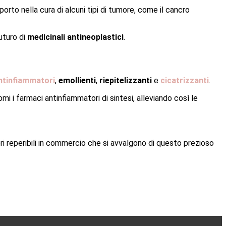
rto nella cura di alcuni tipi di tumore, come il cancro
uturo di
medicinali antineoplastici
.
ntinfiammatori
,
emollienti
,
riepitelizzanti
e
cicatrizzanti
.
i i farmaci antinfiammatori di sintesi, alleviando così le
ri reperibili in commercio che si avvalgono di questo prezioso