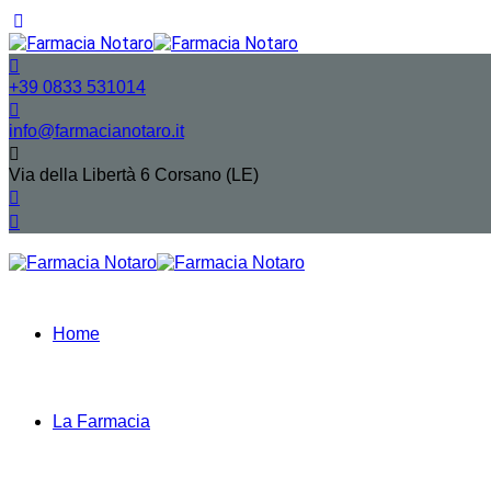
+39 0833 531014
info@farmacianotaro.it
Via della Libertà 6 Corsano (LE)
Home
La Farmacia