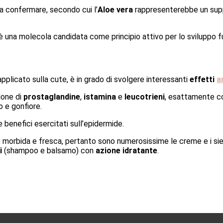
da confermare, secondo cui l’
Aloe vera
rappresenterebbe un suppo
è una molecola candidata come principio attivo per lo sviluppo f
licato sulla cute, è in grado di svolgere interessanti
effetti
a
zione di
prostaglandine
,
istamina
e
leucotrieni
, esattamente com
 e gonfiore.
e benefici esercitati sull’epidermide.
ca, morbida e fresca, pertanto sono numerosissime le creme e i sie
i
(shampoo e balsamo) con
azione idratante
.