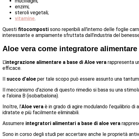
mucillagini;
enzimi;
steroli vegetali;
vitamine
.
Questi
fitocomposti
sono reperibili all’interno delle foglie car
interessante e ampiamente sfruttata dall’industria del benesse
Aloe vera come integratore alimentare
L’
integrazione alimentare a base di Aloe vera
rappresenta un
efficace.
Il
succo d’aloe
per tale scopo può essere assunto una tantum op
Il meccanismo d’azione di questo rimedio si basa su una stimolaz
e l’aloina B (isobarbaloina).
Inoltre, l’
Aloe vera
è in grado di agire modulando l’equilibrio di
idratate e più facilmente eliminabili.
Assumere
integratori alimentari a base di
aloe vera
rapprese
Sono in corso degli studi per accertare anche le proprietà antivi