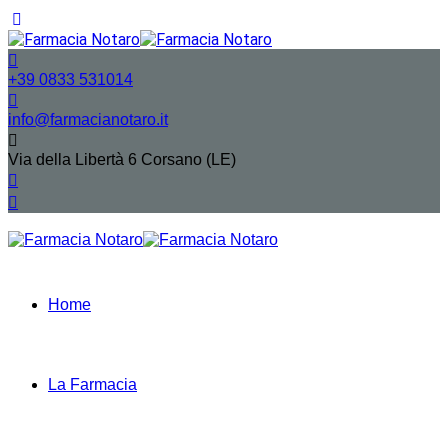
+39 0833 531014
info@farmacianotaro.it
Via della Libertà 6 Corsano (LE)
Home
La Farmacia