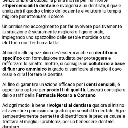
Senza ombra di dubbio, la prima mossa per far fronte
all’
ipersensibilità dentale
è rivolgersi a un dentista, il quale
analizzerà il quadro clinico del paziente e valuterà la terapia
migliore per attenuare il dolore.
Un primissimo accorgimento per far evolvere positivamente
la situazione è sicuramente migliorare l’igiene orale,
impiegando uno spazzolino dalle setole morbide o uno
elettrico con testina adatta.
Abbinato allo spazzolino dev’esserci anche un
dentifricio
specifico
con formulazione studiata per proteggere e
rafforzare lo smalto. Inoltre, si consiglia un
collutorio a base
di fluoruro amminico
in grado di sanificare al meglio il cavo
orale e di rafforzare la dentina.
Al fine di garantire un’azione efficace per i
denti sensibili
, è
opportuno optare per
prodotti di qualità
. Lasciati consigliare
dallo staff della
Farmacia Notaro a Corsano
.
Ad ogni modo, è bene
rivolgersi al dentista
qualora si inizino
ad avvertire i primissimi segnali di ipersensibilità dentale. Agire
tempestivamente permette di identificare le precise cause e
trattare al meglio il problema, per un benessere dentale
duraturo.