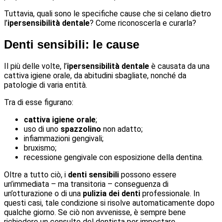
Tuttavia, quali sono le specifiche cause che si celano dietro
l’
ipersensibilità dentale
? Come riconoscerla e curarla?
Denti sensibili: le cause
Il più delle volte, l’
ipersensibilità dentale
è causata da una
cattiva igiene orale, da abitudini sbagliate, nonché da
patologie di varia entità.
Tra di esse figurano:
cattiva igiene orale
;
uso di uno
spazzolino
non adatto;
infiammazioni gengivali;
bruxismo;
recessione gengivale con esposizione della dentina.
Oltre a tutto ciò, i
denti sensibili
possono essere
un’immediata – ma transitoria – conseguenza di
un’otturazione o di una
pulizia dei denti
professionale. In
questi casi, tale condizione si risolve automaticamente dopo
qualche giorno. Se ciò non avvenisse, è sempre bene
richiedere un consulto del dentista per impostare