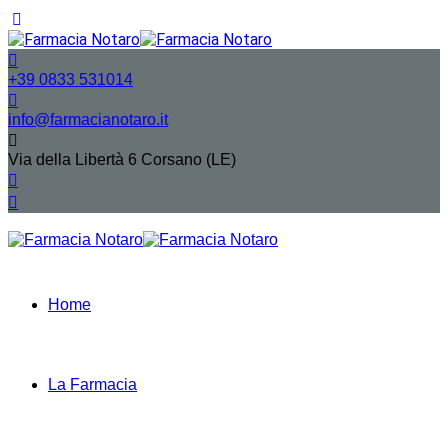
+39 0833 531014
info@farmacianotaro.it
Via della Libertà 6 Corsano (LE)
Home
La Farmacia