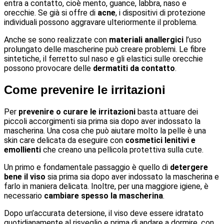
entra a contatto, cioè mento, guance, labbra, naso e
orecchie. Se già si offre di
acne
, i dispositivi di protezione
individuali possono aggravare ulteriormente il problema.
Anche se sono realizzate con
materiali anallergici
l’uso
prolungato delle mascherine può creare problemi. Le fibre
sintetiche, il ferretto sul naso e gli elastici sulle orecchie
possono provocare delle
dermatiti da contatto
.
Come prevenire le irritazioni
Per
prevenire o curare le irritazioni
basta attuare dei
piccoli accorgimenti sia prima sia dopo aver indossato la
mascherina. Una cosa che può aiutare molto la pelle è una
skin care delicata da eseguire con
cosmetici lenitivi e
emollienti
che creano una pellicola protettiva sulla cute.
Un primo e fondamentale passaggio è quello di
detergere
bene il viso
sia prima sia dopo aver indossato la mascherina e
farlo in maniera delicata. Inoltre, per una maggiore igiene, è
necessario
cambiare spesso la mascherina
.
Dopo un’accurata detersione, il viso deve essere idratato
quotidianamente al risveglio e prima di andare a dormire, con