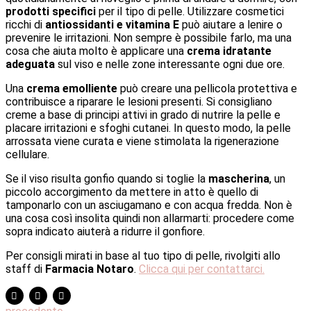
prodotti specifici
per il tipo di pelle. Utilizzare cosmetici
ricchi di
antiossidanti e vitamina E
può aiutare a lenire o
prevenire le irritazioni. Non sempre è possibile farlo, ma una
cosa che aiuta molto è applicare una
crema idratante
adeguata
sul viso e nelle zone interessante ogni due ore.
Una
crema emolliente
può creare una pellicola protettiva e
contribuisce a riparare le lesioni presenti. Si consigliano
creme a base di principi attivi in grado di nutrire la pelle e
placare irritazioni e sfoghi cutanei. In questo modo, la pelle
arrossata viene curata e viene stimolata la rigenerazione
cellulare.
Se il viso risulta gonfio quando si toglie la
mascherina
, un
piccolo accorgimento da mettere in atto è quello di
tamponarlo con un asciugamano e con acqua fredda. Non è
una cosa così insolita quindi non allarmarti: procedere come
sopra indicato aiuterà a ridurre il gonfiore.
Per consigli mirati in base al tuo tipo di pelle, rivolgiti allo
staff di
Farmacia Notaro
.
Clicca qui per contattarci.