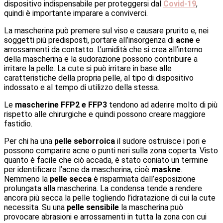
dispositivo indispensabile per proteggersi dal
Covid-19
,
quindi è importante imparare a conviverci.
La mascherina può premere sul viso e causare prurito e, nei
soggetti più predisposti, portare all’insorgenza di
acne
e
arrossamenti da contatto. L’umidità che si crea all’interno
della mascherina e la sudorazione possono contribuire a
irritare la pelle. La cute si può irritare in base alle
caratteristiche della propria pelle, al tipo di dispositivo
indossato e al tempo di utilizzo della stessa.
Le
mascherine FFP2 e FFP3
tendono ad aderire molto di più
rispetto alle chirurgiche e quindi possono creare maggiore
fastidio.
Per chi ha una
pelle seborroica
il sudore ostruisce i pori e
possono comparire acne o punti neri sulla zona coperta. Visto
quanto è facile che ciò accada, è stato coniato un termine
per identificare l’acne da mascherina, cioè
maskne
.
Nemmeno la
pelle secca
è risparmiata dall’esposizione
prolungata alla mascherina. La condensa tende a rendere
ancora più secca la pelle togliendo l’idratazione di cui la cute
necessita. Su una
pelle sensibile
la mascherina può
provocare abrasioni e arrossamenti in tutta la zona con cui