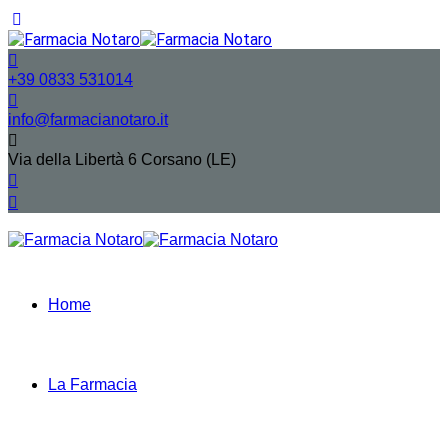
+39 0833 531014
info@farmacianotaro.it
Via della Libertà 6 Corsano (LE)
Home
La Farmacia